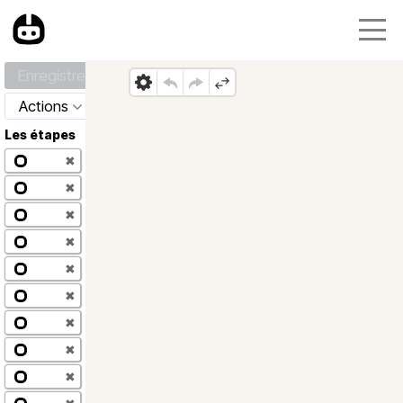
Enregistrer
Actions
Les étapes
✖
✖
✖
✖
✖
✖
✖
✖
✖