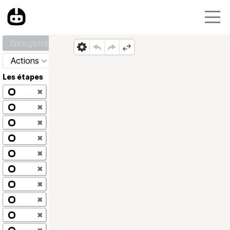
Enregistrer
Actions
Les étapes
✖
✖
✖
✖
✖
✖
✖
✖
✖