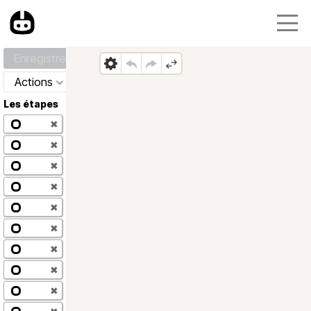
Enregistrer
Actions
Les étapes
✖
✖
✖
✖
✖
✖
✖
✖
✖