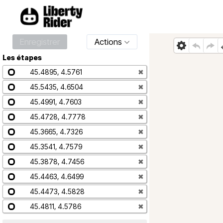
Enregistrer
Actions
Les étapes
45.4895, 4.5761
✖
45.5435, 4.6504
✖
45.4991, 4.7603
✖
45.4728, 4.7778
✖
45.3665, 4.7326
✖
45.3541, 4.7579
✖
45.3878, 4.7456
✖
45.4463, 4.6499
✖
45.4473, 4.5828
✖
45.4811, 4.5786
✖