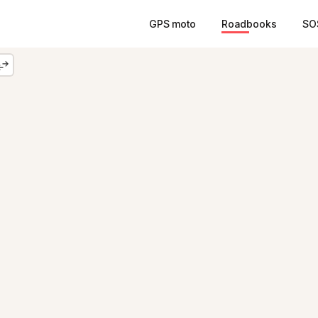
GPS moto
Roadbooks
SO