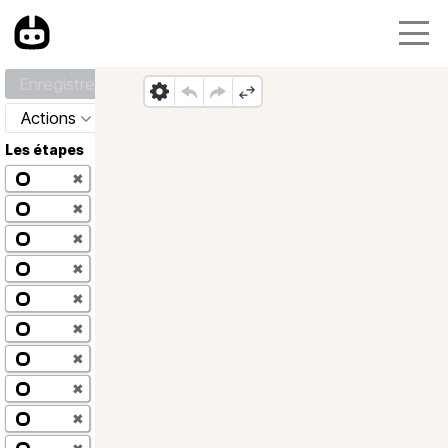
Enregistrer
Actions
Les étapes
✖
✖
✖
✖
✖
✖
✖
✖
✖