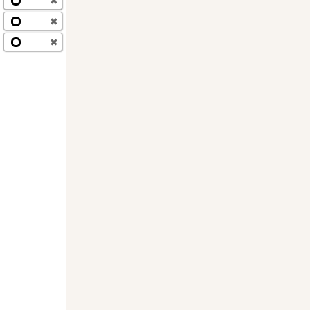
✖
✖
✖