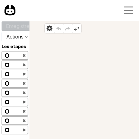
Enregistrer
Actions
Les étapes
✖
✖
✖
✖
✖
✖
✖
✖
✖