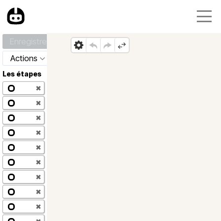
Enregistrer
Actions
Les étapes
✖
✖
✖
✖
✖
✖
✖
✖
✖