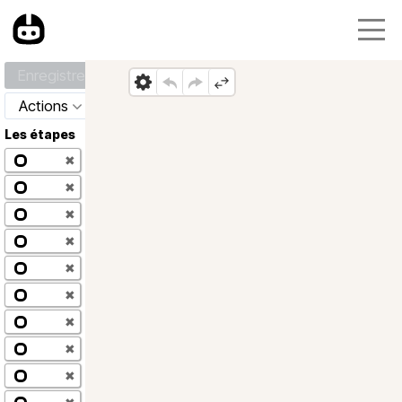
Enregistrer
Actions
Les étapes
✖
✖
✖
✖
✖
✖
✖
✖
✖