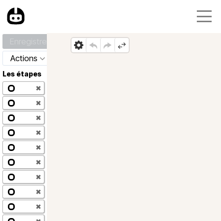
Enregistrer
Actions
Les étapes
✖
✖
✖
✖
✖
✖
✖
✖
✖