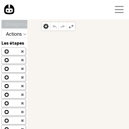
Enregistrer
Actions
Les étapes
✖
✖
✖
✖
✖
✖
✖
✖
✖