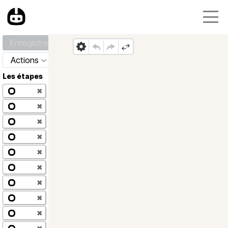
Enregistrer
Actions
Les étapes
✖
✖
✖
✖
✖
✖
✖
✖
✖