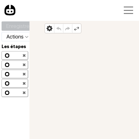
Enregistrer
Actions
Les étapes
✖
✖
✖
✖
✖