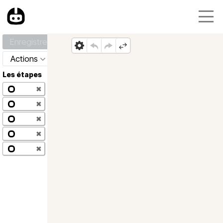
Enregistrer
Actions
Les étapes
✖
✖
✖
✖
✖