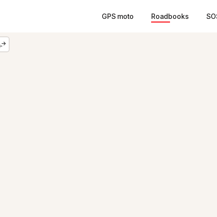
GPS moto
Roadbooks
SO