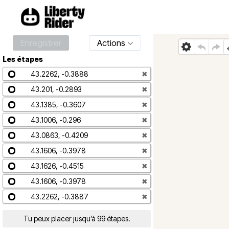
Enregistrer
Actions
Les étapes
43.2262, -0.3888
✖
43.201, -0.2893
✖
43.1385, -0.3607
✖
43.1006, -0.296
✖
43.0863, -0.4209
✖
43.1606, -0.3978
✖
43.1626, -0.4515
✖
43.1606, -0.3978
✖
43.2262, -0.3887
✖
Tu peux placer jusqu’à 99 étapes.