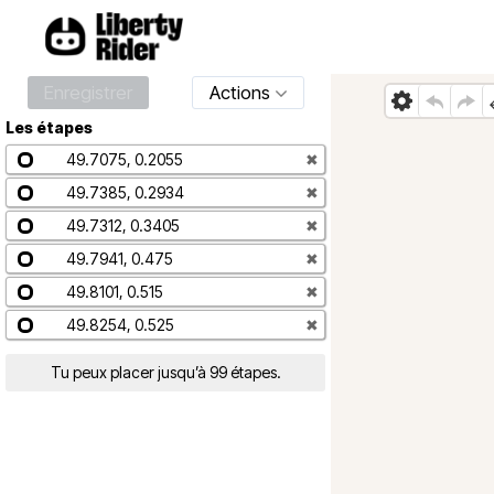
Enregistrer
Actions
Les étapes
49.7075, 0.2055
✖
49.7385, 0.2934
✖
49.7312, 0.3405
✖
49.7941, 0.475
✖
49.8101, 0.515
✖
49.8254, 0.525
✖
Tu peux placer jusqu’à 99 étapes.