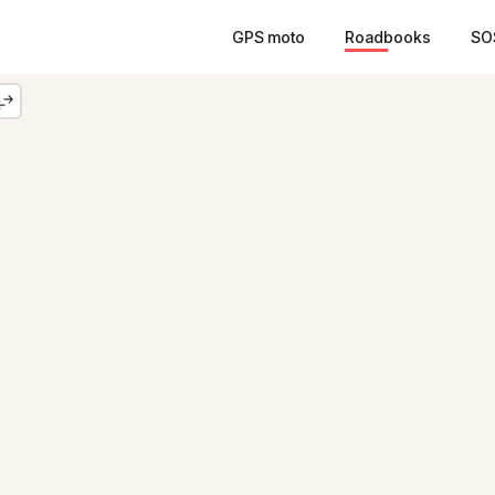
GPS moto
Roadbooks
SO