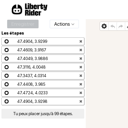
Enregistrer
Actions
Les étapes
47.4904, 3.9299
✖
47.4609, 3.9167
✖
47.4049, 3.9886
✖
47.3116, 4.0048
✖
47.3437, 4.0314
✖
47.4408, 3.985
✖
47.4724, 4.0233
✖
47.4904, 3.9298
✖
Tu peux placer jusqu’à 99 étapes.