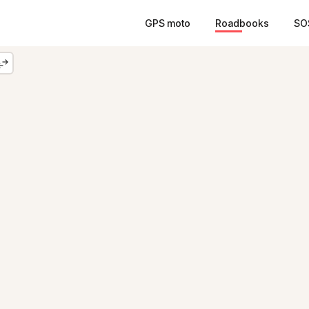
GPS moto
Roadbooks
SO