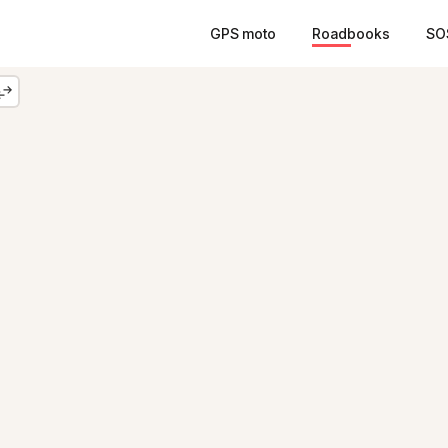
GPS moto
Roadbooks
SO