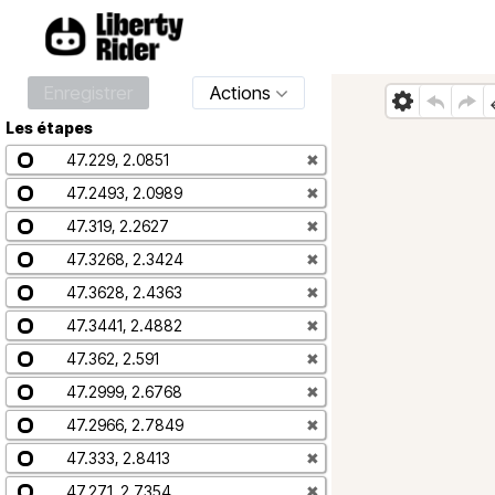
Enregistrer
Actions
Les étapes
47.229, 2.0851
✖
47.2493, 2.0989
✖
47.319, 2.2627
✖
47.3268, 2.3424
✖
47.3628, 2.4363
✖
47.3441, 2.4882
✖
47.362, 2.591
✖
47.2999, 2.6768
✖
47.2966, 2.7849
✖
47.333, 2.8413
✖
47.271, 2.7354
✖