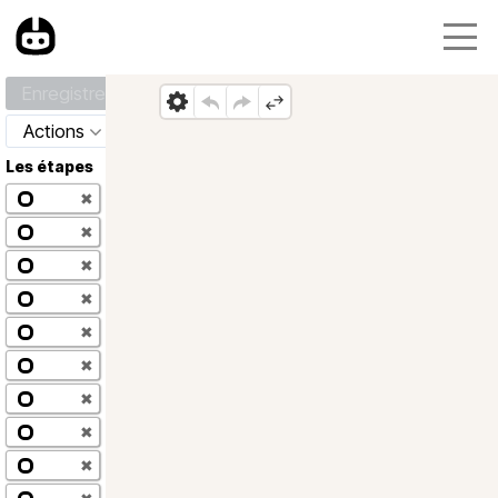
Enregistrer
Actions
Les étapes
✖
✖
✖
✖
✖
✖
✖
✖
✖