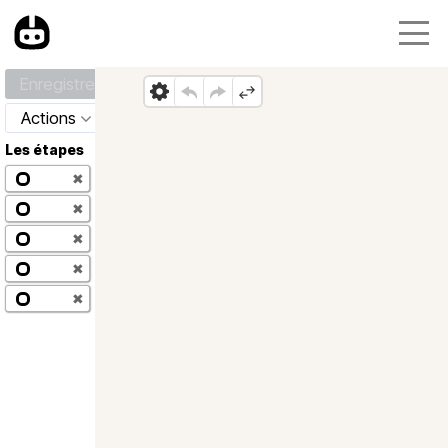
Enregistrer
Actions
Les étapes
✖
✖
✖
✖
✖