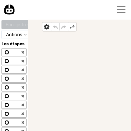
Enregistrer
Actions
Les étapes
✖
✖
✖
✖
✖
✖
✖
✖
✖