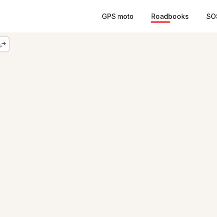
GPS moto
Roadbooks
SO