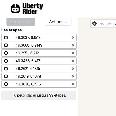
Enregistrer
Actions
Les étapes
49.3037, 6.1518
✖
49.3068, 6.2149
✖
49.2951, 6.212
✖
49.3466, 6.417
✖
49.2621, 6.1815
✖
49.2619, 6.1678
✖
49.3036, 6.1516
✖
Tu peux placer jusqu’à 99 étapes.