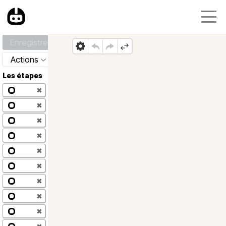
Enregistrer
Actions
Les étapes
✖
✖
✖
✖
✖
✖
✖
✖
✖