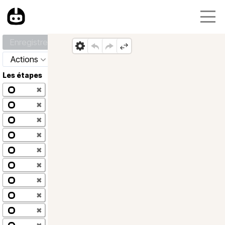
Enregistrer
Actions
Les étapes
✖
✖
✖
✖
✖
✖
✖
✖
✖