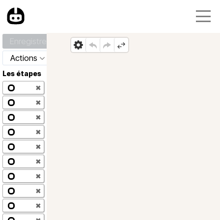
Enregistrer
Actions
Les étapes
✖
✖
✖
✖
✖
✖
✖
✖
✖