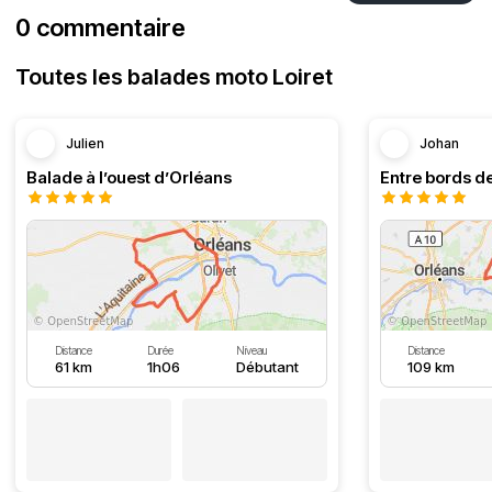
0 commentaire
Toutes les balades moto Loiret
Julien
Johan
Balade à l’ouest d’Orléans
Entre bords de
Distance
Durée
Niveau
Distance
61 km
1h06
Débutant
109 km