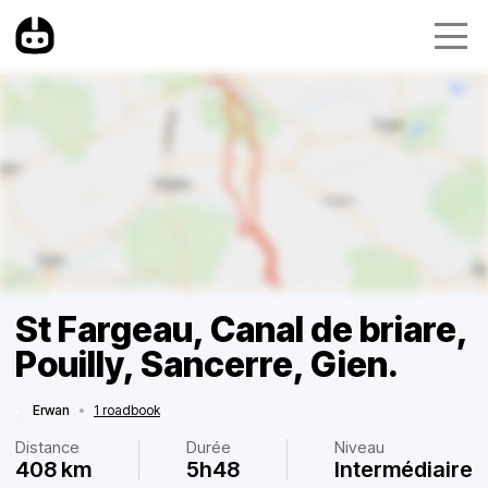
St Fargeau, Canal de briare,
Pouilly, Sancerre, Gien.
Erwan
•
1 roadbook
Distance
Durée
Niveau
408 km
5h48
Intermédiaire