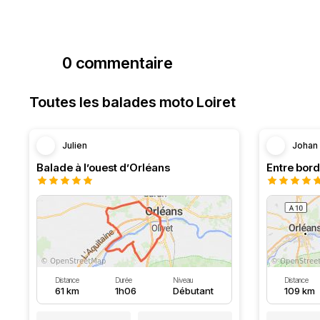
0 commentaire
Toutes les balades moto Loiret
Julien
Johan
Balade à l’ouest d’Orléans
Entre bord
Distance
Durée
Niveau
Distance
61 km
1h06
Débutant
109 km