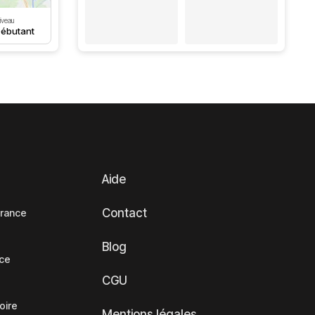
iveau
ébutant
Aide
Contact
France
Blog
nce
CGU
oire
Mentions légales