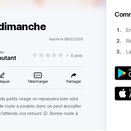
Comm
 dimanche
E
Ajouté le 08/02/2026
Re
La
au
•
0 avis
utant
liquer
Télécharger
Partager
e petits virage on repassera bien sûre
e route a poulets donc on peut arsouiller
t. J’attends vos retours 😉. Bonne route à