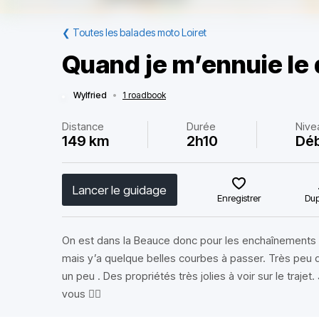
❮
Toutes les balades moto Loiret
Quand je m’ennuie le
Wylfried
•
1 roadbook
Distance
Durée
Nive
149 km
2h10
Déb
Lancer le guidage
Enregistrer
Dup
On est dans la Beauce donc pour les enchaînements d
mais y’a quelque belles courbes à passer. Très peu d
un peu . Des propriétés très jolies à voir sur le traje
vous ✌🏻