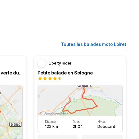
Toutes les balades moto Loiret
Liberty Rider
Petit tour en forêt, à la découverte du lac
Petite balade en Sologne
Distance
Durée
Niveau
122 km
2h04
Débutant