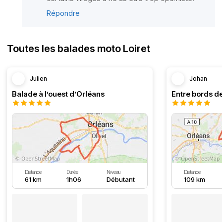
Répondre
Toutes les balades moto Loiret
Julien
Johan
Balade à l’ouest d’Orléans
Entre bords de
Distance
Durée
Niveau
Distance
61 km
1h06
Débutant
109 km