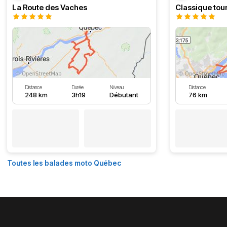
La Route des Vaches
Classique tour
Distance
Durée
Niveau
Distance
248 km
3h19
Débutant
76 km
Toutes les balades moto Québec