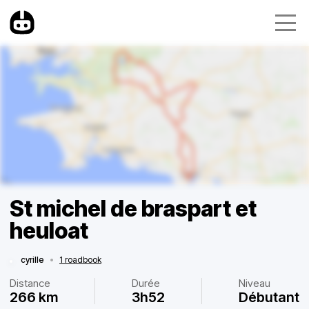
St michel de braspart et
heuloat
cyrille
•
1 roadbook
Distance
Durée
Niveau
266 km
3h52
Débutant