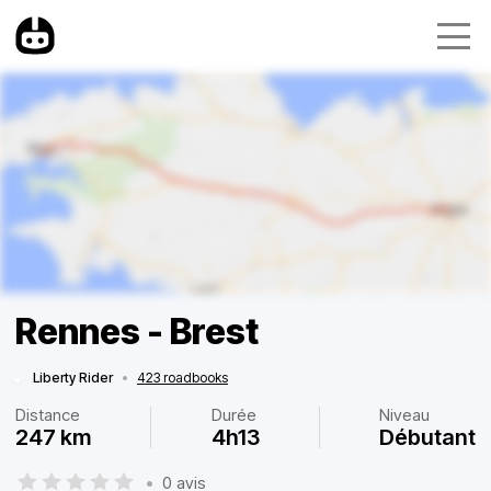
Rennes - Brest
Liberty Rider
•
423 roadbooks
Distance
Durée
Niveau
247 km
4h13
Débutant
•
0 avis