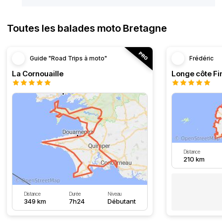
Toutes les balades moto Bretagne
Guide "Road Trips à moto"
Frédéric
La Cornouaille
Distance
210 km
Distance
Durée
Niveau
349 km
7h24
Débutant