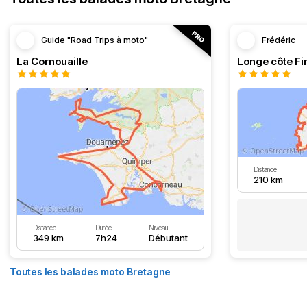
Guide "Road Trips à moto"
Frédéric
La Cornouaille
Distance
210 km
Distance
Durée
Niveau
349 km
7h24
Débutant
Toutes les balades moto Bretagne