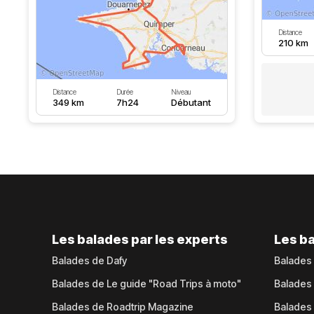
Distance
210 km
Distance
Durée
Niveau
349 km
7h24
Débutant
Les balades par les experts
Les ba
Balades de Dafy
Balades
Balades de Le guide "Road Trips à moto"
Balades
Balades de Roadtrip Magazine
Balades 