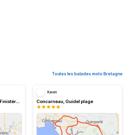
Toutes les balades moto Bretagne
Kevin
La côte du Morbihan vers le Finistère retour par les terres
Concarneau, Guidel plage