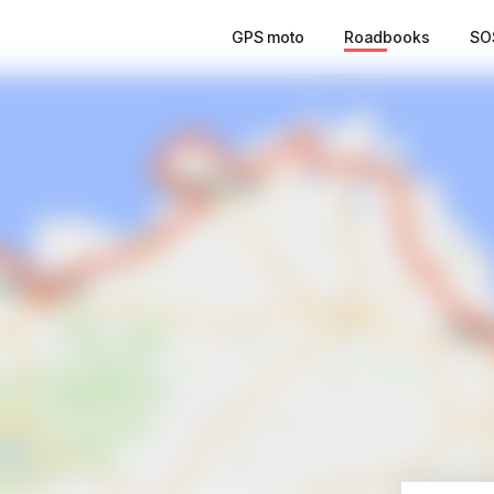
GPS moto
Roadbooks
SO