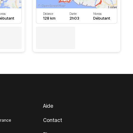
iveau
Distance
Durée
Niveau
ébutant
128 km
2h03
Débutant
Aide
Contact
France