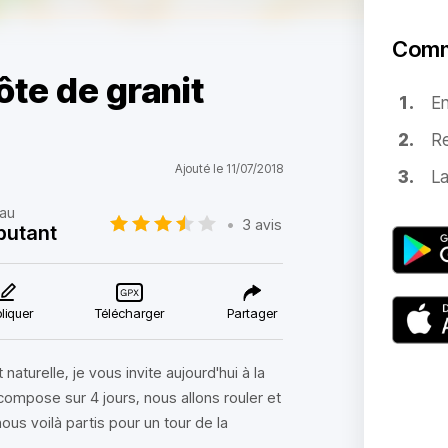
Comm
ôte de granit
E
Re
Ajouté le 11/07/2018
La
au
•
3 avis
butant
liquer
Télécharger
Partager
naturelle, je vous invite aujourd'hui à la
écompose sur 4 jours, nous allons rouler et
ous voilà partis pour un tour de la