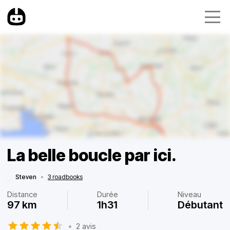
La belle boucle par ici.
Steven
•
3 roadbooks
Distance
Durée
Niveau
97 km
1h31
Débutant
•
2 avis