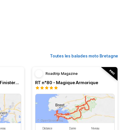
Toutes les balades moto Bretagne
Roadtrip Magazine
La côte du Morbihan vers le Finistère retour par les terres
RT n°80 - Magique Armorique
iveau
Distance
Durée
Niveau