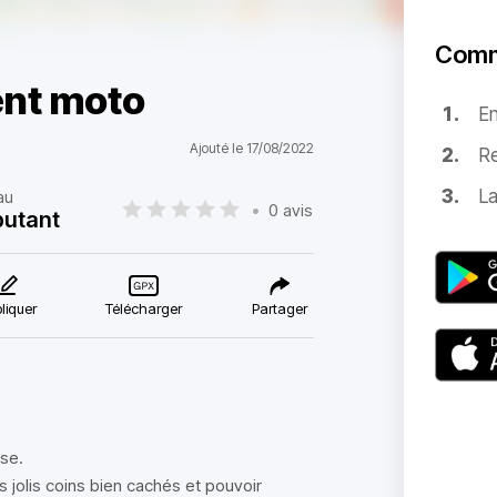
Comm
ent moto
E
Ajouté le 17/08/2022
Re
La
au
•
0 avis
utant
liquer
Télécharger
Partager
sse.
s jolis coins bien cachés et pouvoir