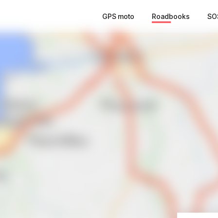
GPS moto
Roadbooks
SO