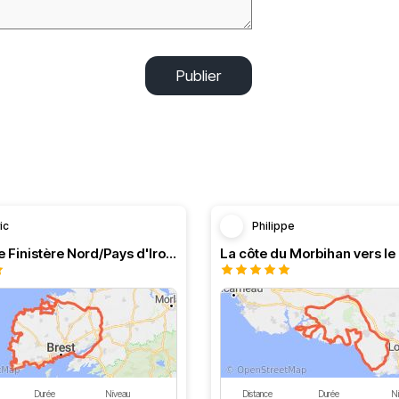
Publier
ic
Philippe
Longe côte Finistère Nord/Pays d'Iroise
Durée
Niveau
Distance
Durée
N