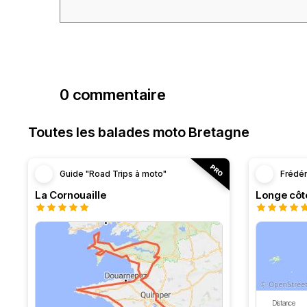
0 commentaire
Toutes les balades moto Bretagne
Guide "Road Trips à moto"
Frédér
La Cornouaille
Distance