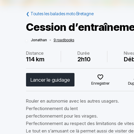
❮
Toutes les balades moto Bretagne
Cession d’entraînem
Jonathan
•
9 roadbooks
Distance
Durée
Nive
114 km
2h10
Déb
Lancer le guidage
Enregistrer
Dup
Rouler en autonomie avec les autres usagers.
Perfectionnement du lent
perfectionnement pour les virages.
Perfectionnement au respect des limitations de vite
Le tout en s’amusant ce là permet aussi de visiter de