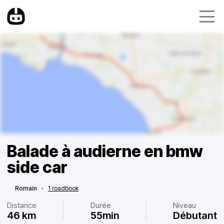
Balade à audierne en bmw
side car
Romain
•
1 roadbook
Distance
Durée
Niveau
46 km
55min
Débutant