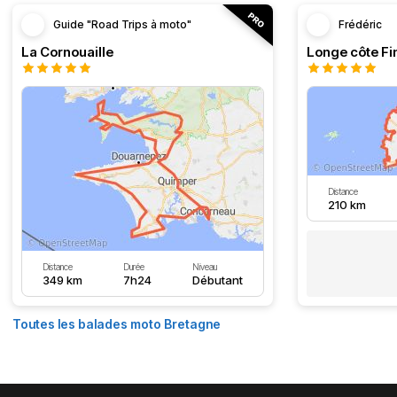
Guide "Road Trips à moto"
Frédéric
La Cornouaille
Distance
210 km
Distance
Durée
Niveau
349 km
7h24
Débutant
Toutes les balades moto Bretagne