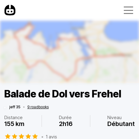
Balade de Dol vers Frehel
jeff 35
•
9 roadbooks
Distance
Durée
Niveau
155 km
2h16
Débutant
•
1 avis