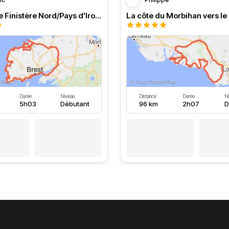
Longe côte Finistère Nord/Pays d'Iroise
Durée
Niveau
Distance
Durée
N
5h03
Débutant
96 km
2h07
D