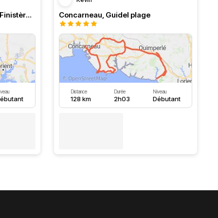
La côte du Morbihan vers le Finistère retour par les terres
Concarneau, Guidel plage
iveau
Distance
Durée
Niveau
ébutant
128 km
2h03
Débutant