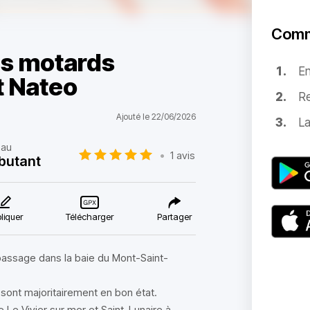
Comm
es motards
E
t Nateo
Re
Ajouté le 22/06/2026
La
eau
•
1 avis
butant
liquer
Télécharger
Partager
 passage dans la baie du Mont-Saint-
sont majoritairement en bon état.
Le Vivier sur mer et Saint-Lunaire à