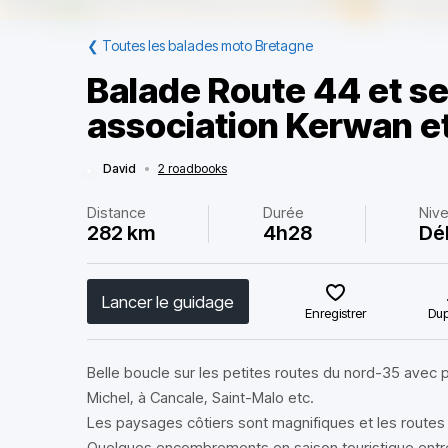
❮
Toutes les balades moto Bretagne
Balade Route 44 et s
association Kerwan e
David
•
2 roadbooks
Distance
Durée
Niv
282 km
4h28
Dé
Lancer le guidage
Enregistrer
Dup
Belle boucle sur les petites routes du nord-35 avec
Michel, à Cancale, Saint-Malo etc.
Les paysages côtiers sont magnifiques et les routes 
Quelques encombrements en saison touristique entre 