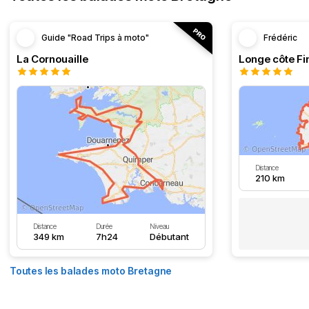
Guide "Road Trips à moto"
Frédéric
La Cornouaille
Distance
210 km
Distance
Durée
Niveau
349 km
7h24
Débutant
Toutes les balades moto Bretagne