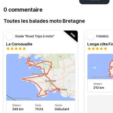
0 commentaire
Toutes les balades moto Bretagne
Guide "Road Trips à moto"
Frédéric
La Cornouaille
Distance
210 km
Distance
Durée
Niveau
349 km
7h24
Débutant