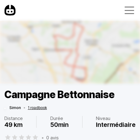
Campagne Bettonnaise
Simon
•
1 roadbook
Distance
Durée
Niveau
49 km
50min
Intermédiaire
•
0 avis