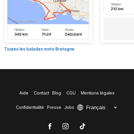
Distance
210 km
Distance
Durée
Niveau
349 km
7h24
Débutant
Toutes les balades moto Bretagne
Aide
Contact
Blog
CGU
Mentions légales
Confidentialité
Presse
Jobs