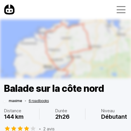
Balade sur la côte nord
maxime
•
6 roadbooks
Distance
Durée
Niveau
144 km
2h26
Débutant
•
2 avis