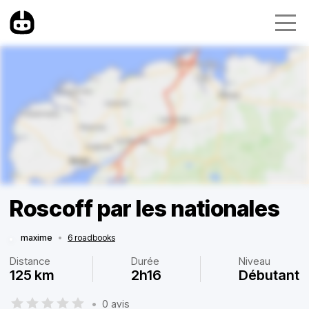
Roscoff par les nationales
maxime
•
6 roadbooks
Distance
Durée
Niveau
125 km
2h16
Débutant
•
0 avis