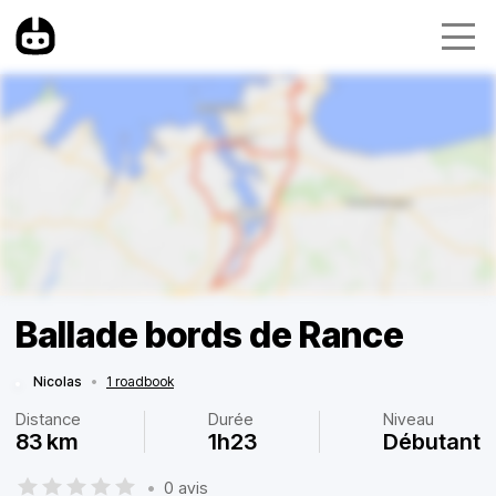
Ballade bords de Rance
Nicolas
•
1 roadbook
Distance
Durée
Niveau
83 km
1h23
Débutant
•
0 avis