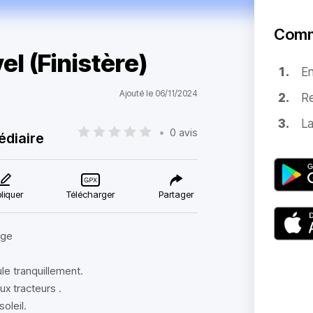
Comm
l (Finistère)
E
Ajouté le 06/11/2024
Re
La
•
0 avis
édiaire
liquer
Télécharger
Partager
age
le tranquillement.
x tracteurs .
oleil.