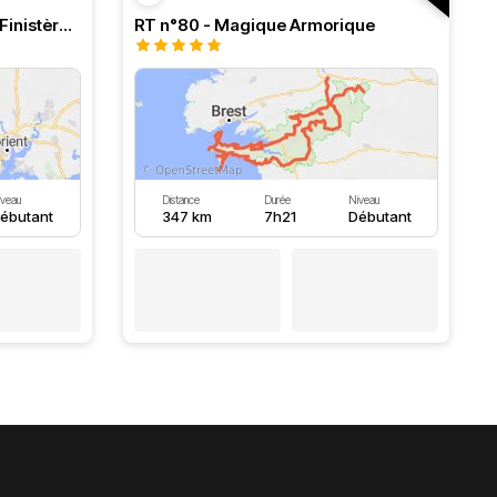
La côte du Morbihan vers le Finistère retour par les terres
RT n°80 - Magique Armorique
iveau
Distance
Durée
Niveau
ébutant
347 km
7h21
Débutant