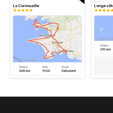
La Cornouaille
Distance
210 km
Distance
Durée
Niveau
349 km
7h24
Débutant