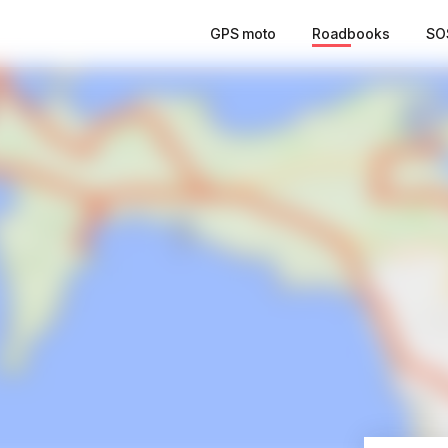
GPS moto
Roadbooks
SO