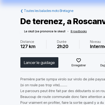
❮
Toutes les balades moto Bretagne
De terenez, a Roscanve
Le skull (se prononce le skeull
•
8 roadbooks
Distance
Durée
Niveau
127 km
2h20
Interm
Lancer le guidage
Enregistrer
Dup
Première partie sympa virolo sur virolo de jolie pays
(si on roule pas trop vite)........
Le parcours peut être fait par des débutants si on rou
Beaucoup de route communale donc faire attention au
Pour vraiment en profiter, faire la sortie quand y a du s