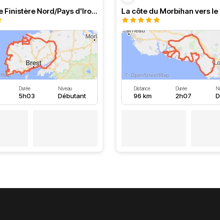
Longe côte Finistère Nord/Pays d'Iroise
Durée
Niveau
Distance
Durée
N
5h03
Débutant
96 km
2h07
D