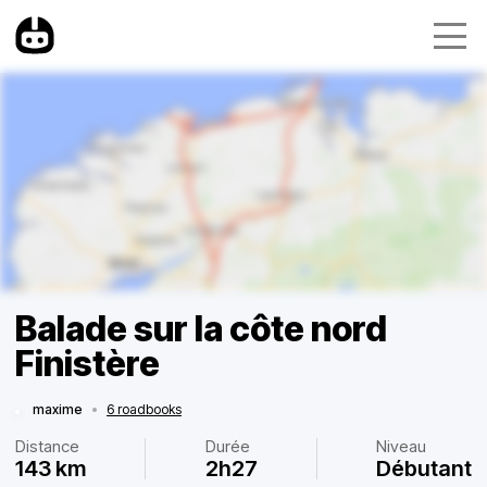
Balade sur la côte nord
Finistère
maxime
•
6 roadbooks
Distance
Durée
Niveau
143 km
2h27
Débutant