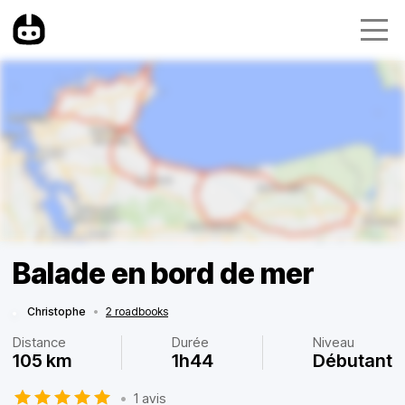
Balade en bord de mer
Christophe
•
2 roadbooks
Distance
Durée
Niveau
105 km
1h44
Débutant
•
1 avis