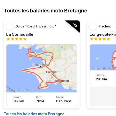
Toutes les balades moto Bretagne
Guide "Road Trips à moto"
Frédéric
La Cornouaille
Distance
210 km
Distance
Durée
Niveau
349 km
7h24
Débutant
Toutes les balades moto Bretagne