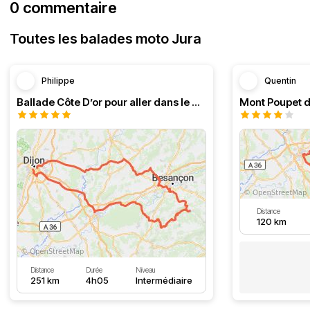
0 commentaire
Toutes les balades moto Jura
Philippe
Quentin
Ballade Côte D’or pour aller dans le Doubs
Mont Poupet d
Distance
120 km
Distance
Durée
Niveau
251 km
4h05
Intermédiaire