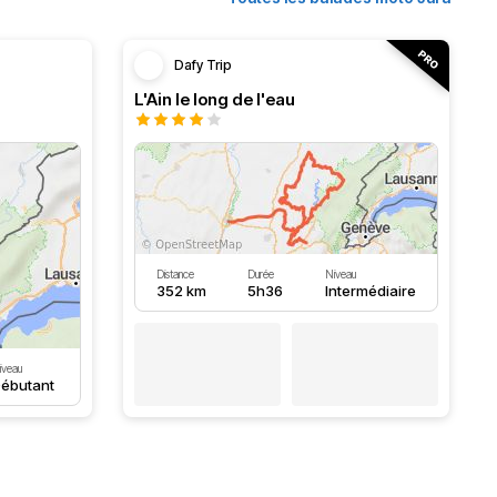
Dafy Trip
L'Ain le long de l'eau
Distance
Durée
Niveau
352 km
5h36
Intermédiaire
iveau
ébutant