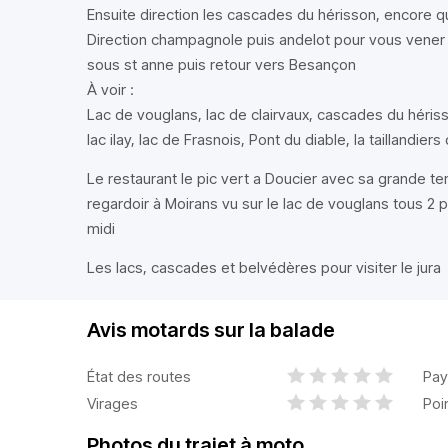
Ensuite direction les cascades du hérisson, encore q
Direction champagnole puis andelot pour vous vener au
sous st anne puis retour vers Besançon
À voir :
Lac de vouglans, lac de clairvaux, cascades du hériss
lac ilay, lac de Frasnois, Pont du diable, la taillandie
Le restaurant le pic vert a Doucier avec sa grande te
regardoir à Moirans vu sur le lac de vouglans tous 2
midi
Les lacs, cascades et belvédères pour visiter le jura
Avis motards sur la balade
État des routes
Pay
Virages
Poi
Photos du trajet à moto