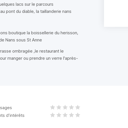
uelques lacs sur le parcours
 pont du diable, la taillanderie nans
ons boutique la boissellerie du herisson,
rs de Nans sous St Anne
rrasse ombragée ,le restaurant le
 pour manger ou prendre un verre l'après-
sages
nts d’intérêts