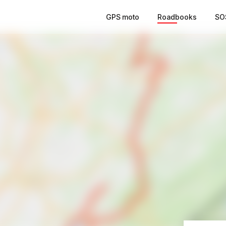
GPS moto
Roadbooks
SO