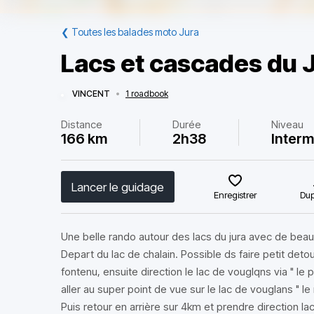
❮
Toutes les balades moto Jura
Lacs et cascades du 
VINCENT
•
1 roadbook
Distance
Durée
Niveau
166 km
2h38
Interm
Lancer le guidage
Enregistrer
Dup
Une belle rando autour des lacs du jura avec de beau
Depart du lac de chalain. Possible ds faire petit deto
fontenu, ensuite direction le lac de vouglqns via " le 
aller au super point de vue sur le lac de vouglans " le
Puis retour en arrière sur 4km et prendre direction lac