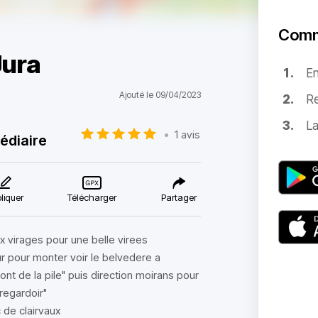
Comm
Jura
E
Ajouté le 09/04/2023
Re
La
•
1 avis
édiaire
liquer
Télécharger
Partager
x virages pour une belle virees
ur pour monter voir le belvedere a
pont de la pile" puis direction moirans pour
 regardoir"
 de clairvaux