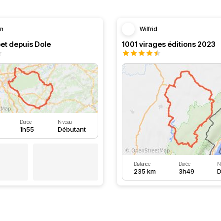
in
Wilfrid
et depuis Dole
1001 virages éditions 2023
Durée
Niveau
1h55
Débutant
Distance
Durée
N
235 km
3h49
D