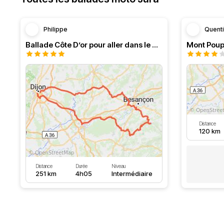
Philippe
Quent
Ballade Côte D’or pour aller dans le Doubs
Mont Poup
Distance
120 km
Distance
Durée
Niveau
251 km
4h05
Intermédiaire