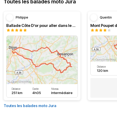
Toutes les balades moto Jura
Philippe
Quentin
Ballade Côte D’or pour aller dans le Doubs
Mont Poupet d
Distance
120 km
Distance
Durée
Niveau
251 km
4h05
Intermédiaire
Toutes les balades moto Jura