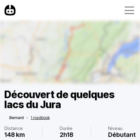
Découvert de quelques
lacs du Jura
Bernard
•
1 roadbook
Distance
Durée
Niveau
148 km
2h18
Débutant