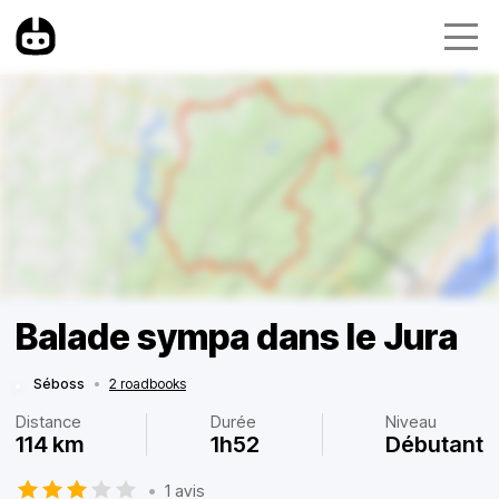
Balade sympa dans le Jura
Séboss
•
2 roadbooks
Distance
Durée
Niveau
114 km
1h52
Débutant
•
1 avis